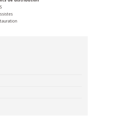
S
ssistes
tauration