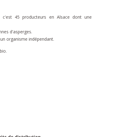
e, c'est 45 producteurs en Alsace dont une
nnes d'asperges.
r un organisme indépendant.
bio.
uits de distribution