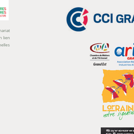
nariat
n lien
nelles