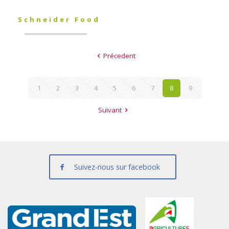
Schneider Food
Précedent
1
2
3
4
5
6
7
8
9
Suivant
Suivez-nous sur facebook