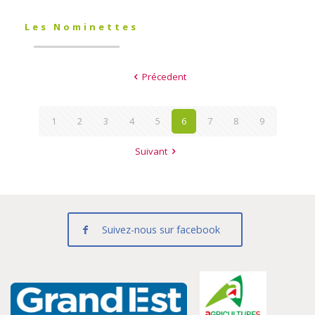
Les Nominettes
Précedent
1
2
3
4
5
6
7
8
9
Suivant
Suivez-nous sur facebook