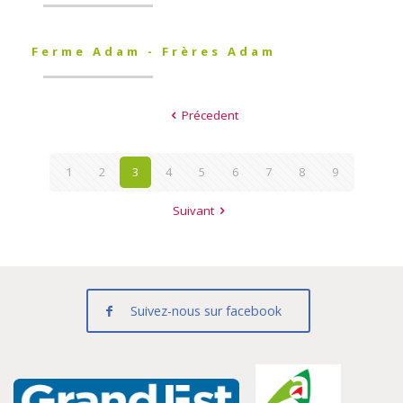
Ferme Adam - Frères Adam
Précedent
1
2
3
4
5
6
7
8
9
Suivant
Suivez-nous sur facebook